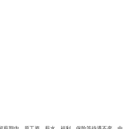
留薪期内，原工资、薪水、福利、保险等待遇不变，由