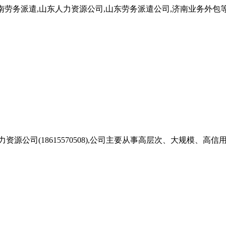
南劳务派遣,山东人力资源公司,山东劳务派遣公司,济南业务外包等
源公司(18615570508),公司主要从事高层次、大规模、