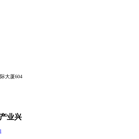
大厦604
漫产业兴
l