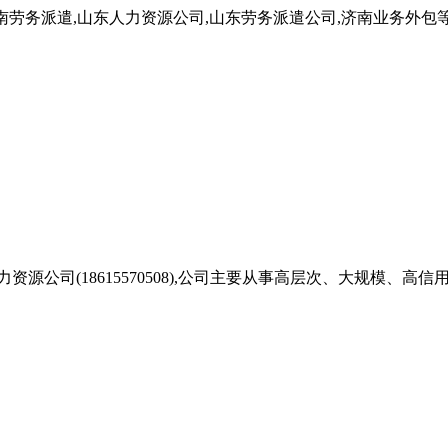
南劳务派遣,山东人力资源公司,山东劳务派遣公司,济南业务外包等
源公司(18615570508),公司主要从事高层次、大规模、