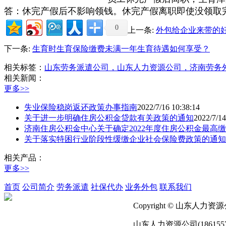
答：
休完产假后不影响领钱。休完产假离职即使没领取
0
上一条:
外包给企业来带的
下一条:
生育时生育保险缴费未满一年生育待遇如何享受？
相关标签：
山东劳务派遣公司，山东人力资源公司，济南劳务
相关新闻：
更多>>
失业保险稳岗返还政策办事指南
2022/7/16 10:38:14
关于进一步明确住房公积金贷款有关政策的通知
2022/7/14
济南住房公积金中心关于确定2022年度住房公积金最高
关于落实特困行业阶段性缓缴企业社会保险费政策的通知
相关产品：
更多>>
首页
公司简介
劳务派遣
社保代办
业务外包
联系我们
Copyright © 山东人力资源公
山东人力资源公司(18615