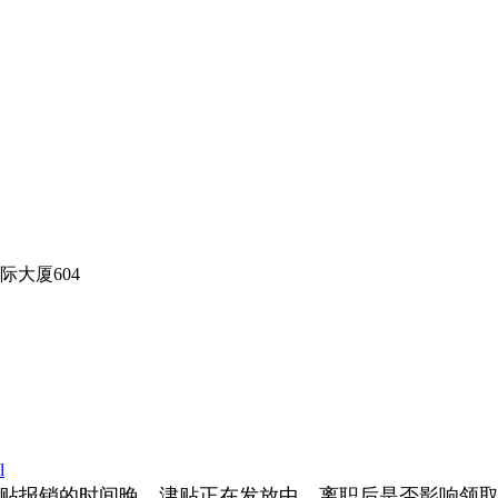
大厦604
l
贴报销的时间晚，津贴正在发放中，离职后是否影响领